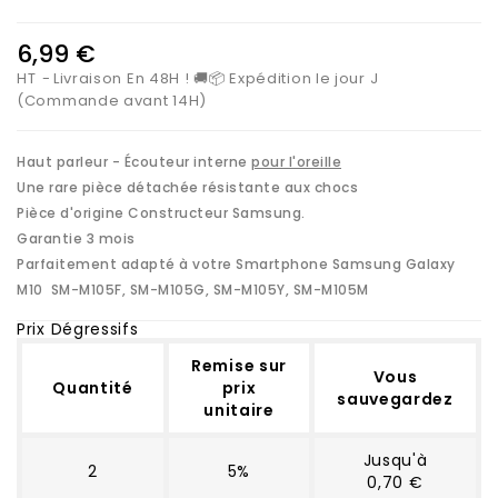
6,99 €
HT
Livraison En 48H ! 🚚📦 Expédition le jour J
(Commande avant 14H)
Haut parleur - Écouteur interne
pour l'oreille
Une rare pièce détachée résistante aux chocs
Pièce d'origine Constructeur Samsung.
Garantie 3 mois
Parfaitement adapté à votre Smartphone Samsung Galaxy
M10
SM-M105F, SM-M105G, SM-M105Y, SM-M105M
Prix Dégressifs
Remise sur
Vous
Quantité
prix
sauvegardez
unitaire
Jusqu'à
2
5%
0,70 €