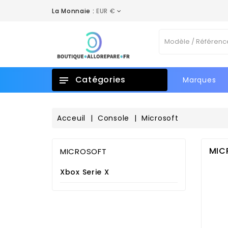
La Monnaie :
EUR €
A
C
(
C
((
Vo
add_circle_outline
No
d'e
Catégories
Marques
Acceuil
Console
Microsoft
MIC
MICROSOFT
Xbox Serie X