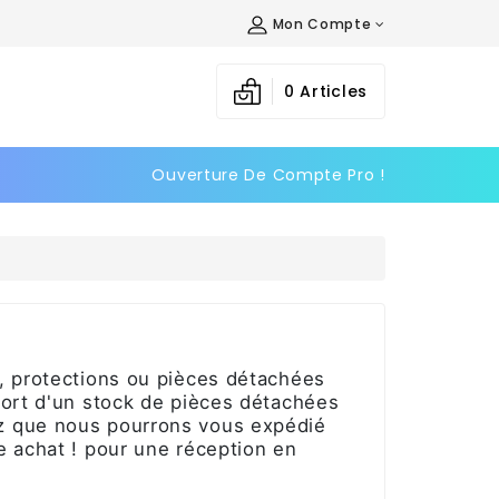
Mon Compte
×
×
×
×
0
Articles
Ouverture De Compte Pro !
)
n
s
, protections ou pièces détachées
ort d'un stock de pièces détachées
 que nous pourrons vous expédié
e achat ! pour une réception en