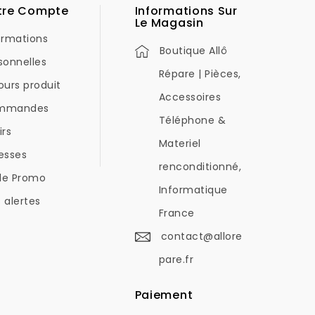
tre Compte
Informations Sur
Le Magasin
ormations
Boutique Allô
sonnelles
Répare | Pièces,
ours produit
Accessoires
mmandes
Téléphone &
irs
Materiel
esses
renconditionné,
de Promo
Informatique
 alertes
France
contact@allore
pare.fr
Paiement