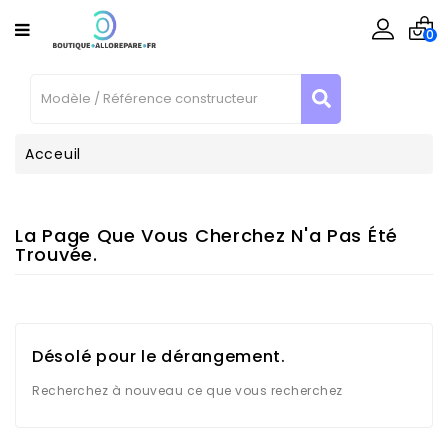
CATÉGORIE
0
Téléphone
/ Tablette
Informatique
Acceuil
Consoles
La Page Que Vous Cherchez N'a Pas Été
Enceinte
Trouvée.
Connecté
Outillages
Matériel
Désolé pour le dérangement.
Reconditionné
Contactez-
Recherchez à nouveau ce que vous recherchez
Nous