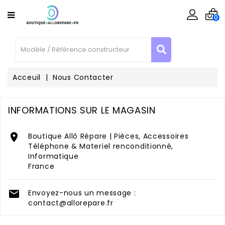
CATÉGORIE
0
Téléphone
/ Tablette
Informatique
Acceuil
Nous Contacter
Consoles
INFORMATIONS SUR LE MAGASIN
Enceinte
Connecté

Boutique Allô Répare | Pièces, Accessoires
Téléphone & Materiel renconditionné,
Outillages
Informatique
France
Matériel
Reconditionné

Envoyez-nous un message :
Contactez-
contact@allorepare.fr
Nous