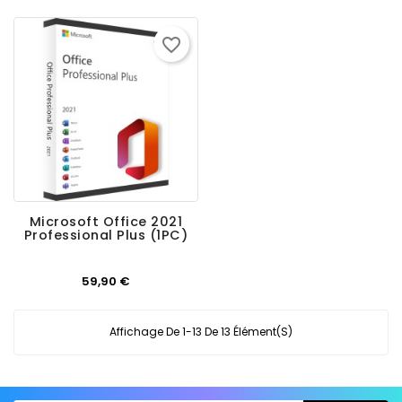
habituel
favorite_border
Microsoft Office 2021
Professional Plus (1PC)
Prix
59,90 €
Affichage De 1-13 De 13 Élément(s)