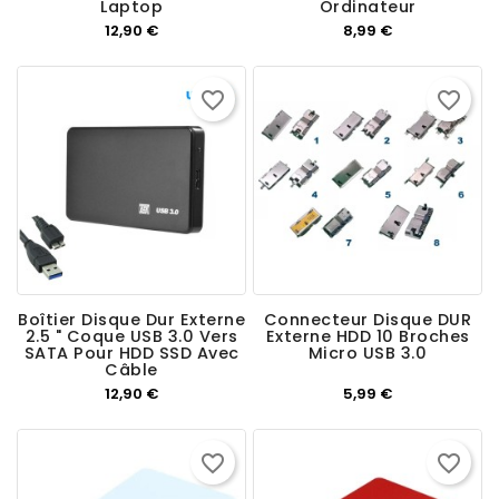
Laptop
Ordinateur
Prix
Prix
12,90 €
8,99 €
favorite_border
favorite_border
Boîtier Disque Dur Externe
Connecteur Disque DUR
2.5 " Coque USB 3.0 Vers
Externe HDD 10 Broches
SATA Pour HDD SSD Avec
Micro USB 3.0
Câble
Prix
Prix
12,90 €
5,99 €
favorite_border
favorite_border