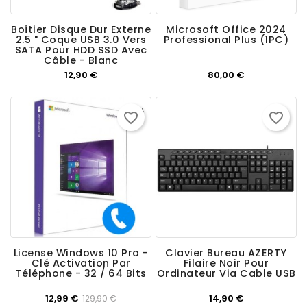
Boîtier Disque Dur Externe
Microsoft Office 2024
2.5 " Coque USB 3.0 Vers
Professional Plus (1PC)
SATA Pour HDD SSD Avec
Câble - Blanc
Prix
Prix
12,90 €
80,00 €
-90%
favorite_border
favorite_border
License Windows 10 Pro -
Clavier Bureau AZERTY
Clé Activation Par
Filaire Noir Pour
Téléphone - 32 / 64 Bits
Ordinateur Via Cable USB
Prix
Prix
Prix
12,99 €
14,90 €
129,90 €