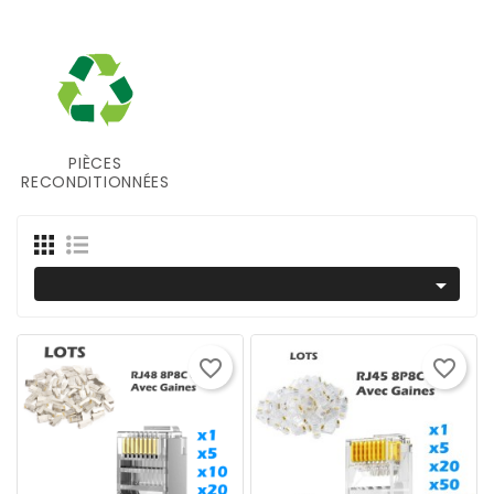
PIÈCES
RECONDITIONNÉES

favorite_border
favorite_border