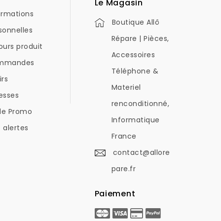
Le Magasin
ormations
Boutique Allô
sonnelles
Répare | Pièces,
ours produit
Accessoires
mmandes
Téléphone &
irs
Materiel
esses
renconditionné,
de Promo
Informatique
 alertes
France
contact@allore
pare.fr
Paiement