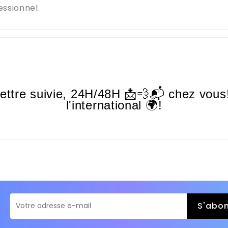
essionnel.
lettre suivie,
24H/48H
📩💨📬 chez vous!
l'international 🌍!