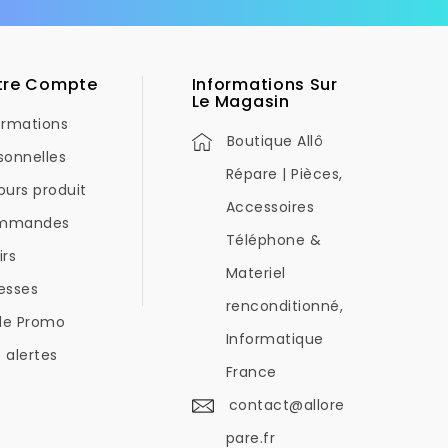
tre Compte
Informations Sur
Le Magasin
ormations
Boutique Allô
sonnelles
Répare | Pièces,
ours produit
Accessoires
mmandes
Téléphone &
irs
Materiel
esses
renconditionné,
de Promo
Informatique
 alertes
France
contact@allore
pare.fr