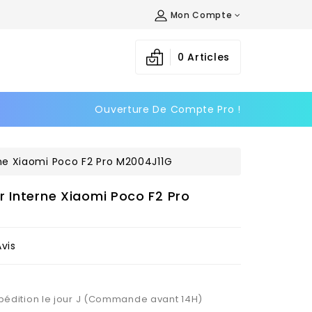
Mon Compte
×
×
×
0
Articles
Ouverture De Compte Pro !
n
s
ne Xiaomi Poco F2 Pro M2004J11G
r Interne Xiaomi Poco F2 Pro
Avis
Expédition le jour J (Commande avant 14H)