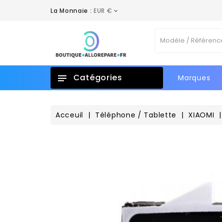
La Monnaie :
EUR €
A
C
C
Vo
add_circle_outline
No
d'e
Catégories
Marques
Acceuil
Téléphone / Tablette
XIAOMI