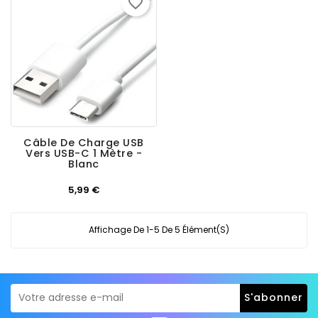
favorite_border
Câble De Charge USB
Vers USB-C 1 Mètre -
Blanc
Prix
5,99 €
Affichage De 1-5 De 5 Élément(s)