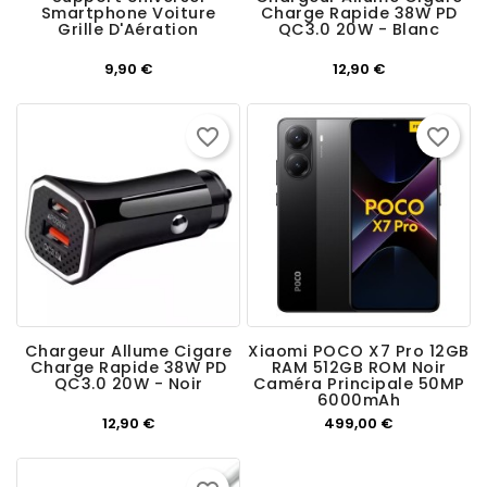
Smartphone Voiture
Charge Rapide 38W PD
Grille D'Aération
QC3.0 20W - Blanc
Prix
Prix
9,90 €
12,90 €
favorite_border
favorite_border
Chargeur Allume Cigare
Xiaomi POCO X7 Pro 12GB
Charge Rapide 38W PD
RAM 512GB ROM Noir
QC3.0 20W - Noir
Caméra Principale 50MP
6000mAh
Prix
Prix
12,90 €
499,00 €