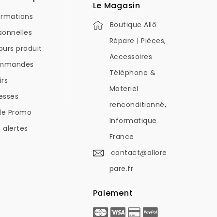
Le Magasin
ormations
Boutique Allô
sonnelles
Répare | Pièces,
ours produit
Accessoires
mmandes
Téléphone &
irs
Materiel
esses
renconditionné,
de Promo
Informatique
 alertes
France
contact@allore
pare.fr
Paiement