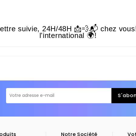
lettre suivie,
24H/48H
📩💨📬 chez vous!
l'international 🌍!
oduits
Notre Société
Vo