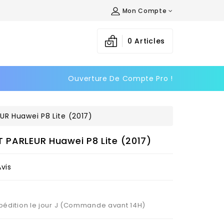
Mon Compte
×
×
×
0
Articles
Ouverture De Compte Pro !
n
s
UR Huawei P8 Lite (2017)
T PARLEUR Huawei P8 Lite (2017)
Avis
Expédition le jour J (Commande avant 14H)