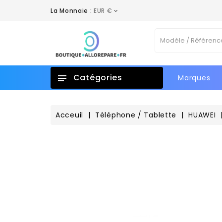
La Monnaie :
EUR €
A
C
C
Vo
add_circle_outline
No
d'e
Catégories
Marques
Acceuil
Téléphone / Tablette
HUAWEI