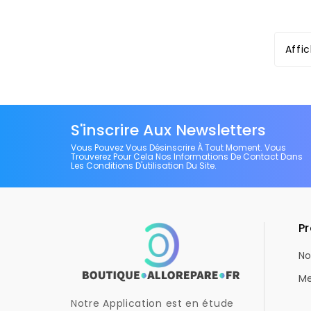
Affi
S'inscrire Aux Newsletters
Vous Pouvez Vous Désinscrire À Tout Moment. Vous
Trouverez Pour Cela Nos Informations De Contact Dans
Les Conditions D'utilisation Du Site.
Pr
No
Me
Notre Application est en étude