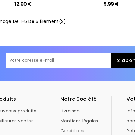
Ajouter
12,90 €
Ajouter
5,99 €
Prix
Prix
chage De 1-5 De 5 Élément(s)
oduits
Notre Société
Vo
uveaux produits
Livraison
Inf
illeures ventes
Mentions légales
per
Conditions
Ret