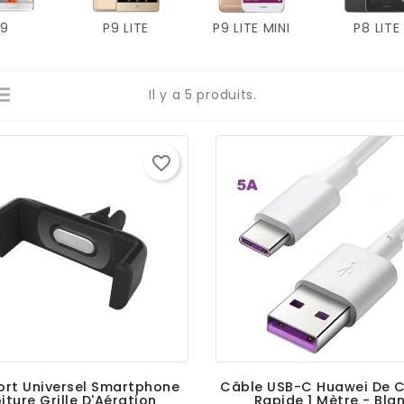
P9
P9 LITE
P9 LITE MINI
P8 LITE
Il y a 5 produits.
favorite_border
rt Universel Smartphone
Câble USB-C Huawei De 
iture Grille D'Aération
Rapide 1 Mètre - Bla