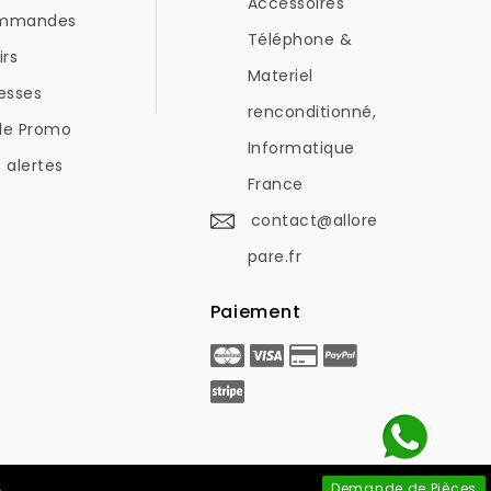
Accessoires
mmandes
Téléphone &
irs
Materiel
esses
renconditionné,
de Promo
Informatique
 alertes
France
contact@allore
pare.fr
Paiement
Demande de Pièces