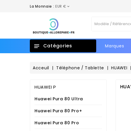
La Monnaie :
EUR €
A
C
(
C
((
Vo
add_circle_outline
No
d'e
Catégories
Marques
Acceuil
Téléphone / Tablette
HUAWEI
HUA
HUAWEI P
Huawei Pura 80 Ultra
Huawei Pura 80 Pro+
Huawei Pura 80 Pro