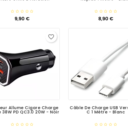
Ajouter
9,90 €
Ajouter
8,90 €
Prix
Prix
favorite_border
eur Allume Cigare Charge
Câble De Charge USB Ver
e 38W PD QC3.0 20W - Noir
C 1 Mètre - Blanc