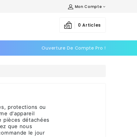
Mon Compte
×
×
×
×
0
Articles
Ouverture De Compte Pro !
)
n
s
s, protections ou
me d'appareil
de pièces détachées
ez que nous
commande le jour