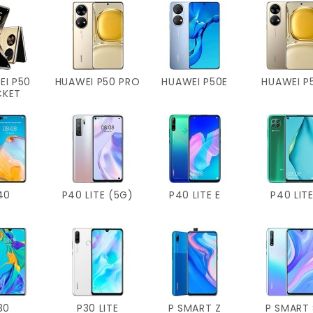
EI P50
HUAWEI P50 PRO
HUAWEI P50E
HUAWEI P
CKET
40
P40 LITE (5G)
P40 LITE E
P40 LIT
30
P30 LITE
P SMART Z
P SMART 