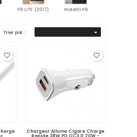
P8 LITE (2017)
HUAWEI P8

Trier par :
favorite_border
favorite_border
Charge
Chargeur Allume Cigare Charge
nc
Rapide 38W PD QC3.0 20W -