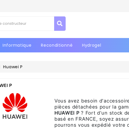
jouter à ma liste d'envies
réer une liste d'envies
(modalTitle))
onnexion
confirmMessage))
us devez être connecté pour ajouter des produits à votre liste
Créer une nouvelle liste
m de la liste d'envies
nvies.
Informatique
Reconditionné
Hydrogel
((cancelText))
((modalDeleteText)
Annuler
Connexio
Annuler
Créer une liste d'envie
Huawei P
WEI P
Vous avez besoin d'accessoire
pièces détachées pour la gam
HUAWEI P
?
Fort d'un stock 
basé en FRANCE, soyez assur
pourrons vous expédié votre 