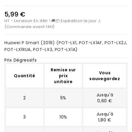
5,99 €
HT
Livraison En 48H ! 🚚📦 Expédition le jour J
(Commande avant 14H)
Huawei P Smart (2019) (
POT-LX1, POT-LX1AF, POT-LX2J,
POT-LX1RUA, POT-LX3, POT-LX1A)
Prix Dégressifs
Remise sur
Vous
Quantité
prix
sauvegardez
unitaire
Jusqu'à
2
5%
0,60 €
Jusqu'à
3
10%
1,80 €