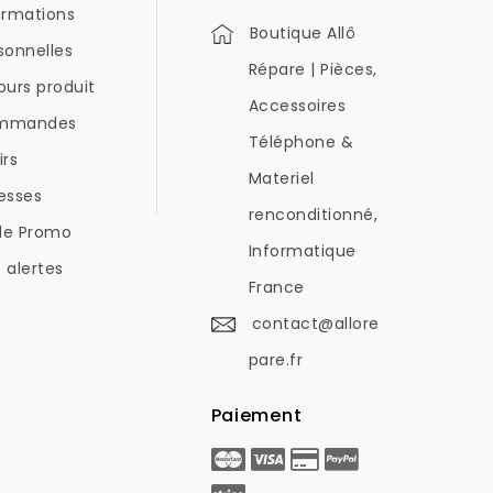
ormations
Boutique Allô
sonnelles
Répare | Pièces,
ours produit
Accessoires
mmandes
Téléphone &
irs
Materiel
esses
renconditionné,
de Promo
Informatique
 alertes
France
contact@allore
pare.fr
Paiement