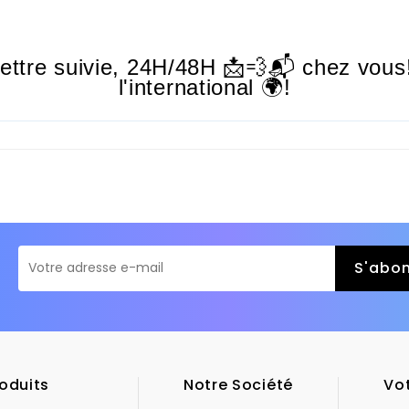
lettre suivie,
24H/48H
📩💨📬 chez vous!
l'international 🌍!
oduits
Notre Société
Vo