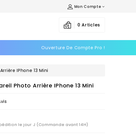
Mon Compte
×
×
×
0
Articles
Ouverture De Compte Pro !
n
s
Arrière IPhone 13 Mini
areil Photo Arrière IPhone 13 Mini
Avis
Expédition le jour J (Commande avant 14H)