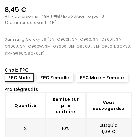
8,45 €
HT
Livraison En 48H ! 🚚📦 Expédition le jour J
(Commande avant 14H)
Samsung Galaxy S9 (SM-G960F, SM-G960, SM-G960F, SM-
G960U, SM-G960W, SM-G9600, SM-G960U1, SM-G960N, SCV38,
SM-G960X, SC-02K)
Choix FPC
FPC Male
FPC Femalle
FPC Male + Female
Prix Dégressifs
Remise sur
Vous
Quantité
prix
sauvegardez
unitaire
Jusqu'à
2
10%
1,69 €