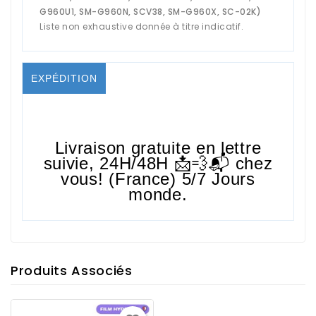
G960U1, SM-G960N, SCV38, SM-G960X, SC-02K)
Liste non exhaustive donnée à titre indicatif.
EXPÉDITION
Livraison gratuite en lettre
suivie,
24H/48H
📩💨📬 chez
vous! (France) 5/7 Jours
monde.
Produits Associés