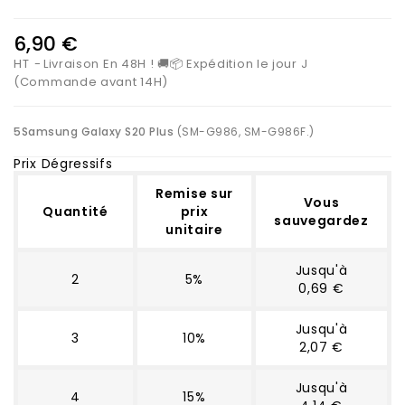
6,90 €
HT
Livraison En 48H ! 🚚📦 Expédition le jour J
(Commande avant 14H)
5Samsung Galaxy S20 Plus
(SM-G986, SM-G986F.)
Prix Dégressifs
Remise sur
Vous
Quantité
prix
sauvegardez
unitaire
Jusqu'à
2
5%
0,69 €
Jusqu'à
3
10%
2,07 €
Jusqu'à
4
15%