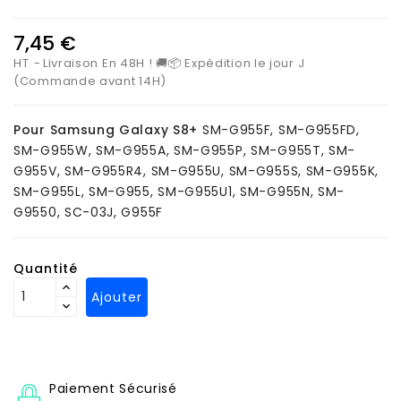
7,45 €
HT
Livraison En 48H ! 🚚📦 Expédition le jour J
(Commande avant 14H)
Pour Samsung Galaxy S8+
SM-G955F, SM-G955FD,
SM-G955W, SM-G955A, SM-G955P, SM-G955T, SM-
G955V, SM-G955R4, SM-G955U, SM-G955S, SM-G955K,
SM-G955L, SM-G955, SM-G955U1, SM-G955N, SM-
G9550, SC-03J, G955F
Quantité
Ajouter
Paiement Sécurisé