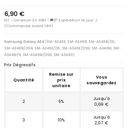
6,90 €
HT
Livraison En 48H ! 🚚📦 Expédition le jour J
(Commande avant 14H)
Samsung Galaxy A34
(SM-A346E, SM-A346B, SM-A346B/DS,
SM-A346B/DSN, SM-A346E/DS, SM-A346E/DSN, SM-A346M, SM-
A346M/N, SM-A346M/DSN, SM-A3460)
Prix Dégressifs
Remise sur
Vous
Quantité
prix
sauvegardez
unitaire
Jusqu'à
2
5%
0,69 €
Jusqu'à
3
10%
2,07 €