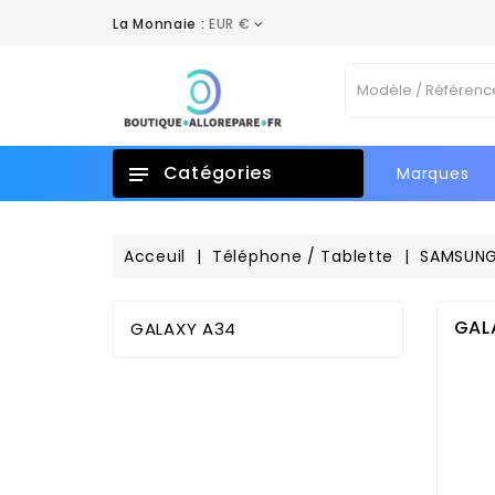
La Monnaie :
EUR €
A
C
(
C
((
Vo
add_circle_outline
No
d'e
Catégories
Marques
Acceuil
Téléphone / Tablette
SAMSUN
GAL
GALAXY A34