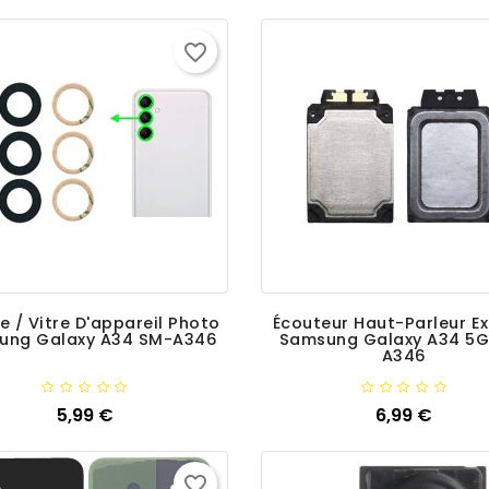
favorite_border
le / Vitre D'appareil Photo
Écouteur Haut-Parleur E
ung Galaxy A34 SM-A346
Samsung Galaxy A34 5G
A346
Ajouter
5,99 €
Ajouter
6,99 €
Prix
Prix
favorite_border