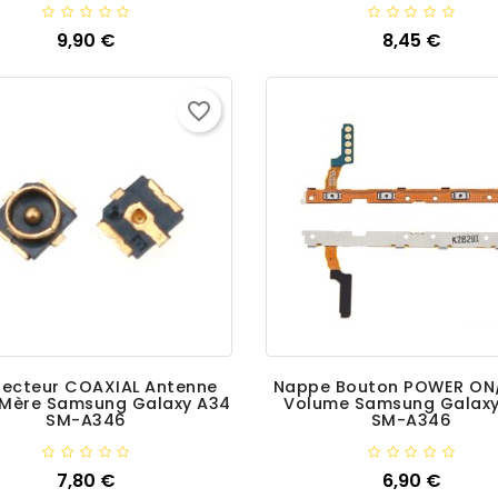
Ajouter
9,90 €
Ajouter
8,45 €
Prix
Prix
favorite_border
ecteur COAXIAL Antenne
Nappe Bouton POWER ON
 Mère Samsung Galaxy A34
Volume Samsung Galax
SM-A346
SM-A346
Ajouter
7,80 €
Ajouter
6,90 €
Prix
Prix