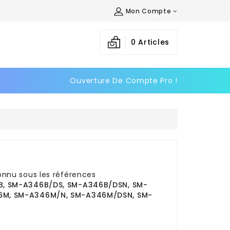
Mon Compte
×
×
×
×
0
Articles
Ouverture De Compte Pro !
)
n
s
onnu sous les références
B, SM-A346B/DS, SM-A346B/DSN, SM-
6M, SM-A346M/N, SM-A346M/DSN, SM-