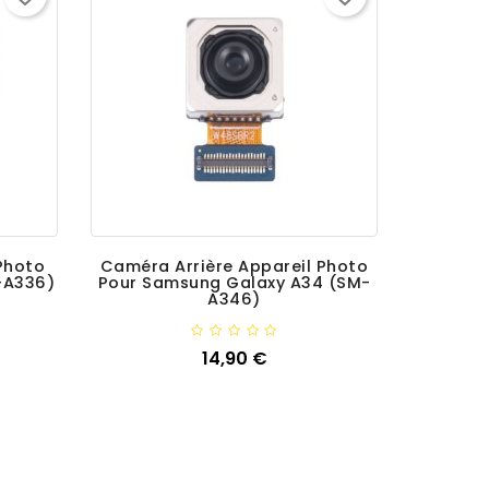
Photo
Caméra Arrière Appareil Photo
-A336)
Pour Samsung Galaxy A34 (SM-
A346)
Ajouter
14,90 €
Prix