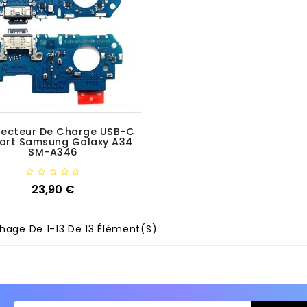
ecteur De Charge USB-C
ort Samsung Galaxy A34
SM-A346
Ajouter
23,90 €
Prix
chage De 1-13 De 13 Élément(s)