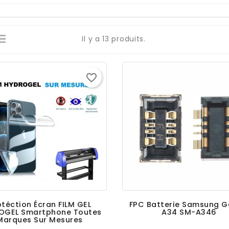
Il y a 13 produits.
favorite_border
otéction Écran FILM GEL
FPC Batterie Samsung G
OGEL Smartphone Toutes
A34 SM-A346
Marques Sur Mesures