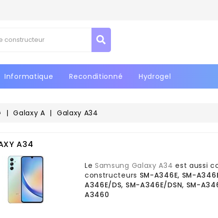
jouter à ma liste d'envies
réer une liste d'envies
(modalTitle))
onnexion
confirmMessage))
us devez être connecté pour ajouter des produits à votre liste
Créer une nouvelle liste
m de la liste d'envies
nvies.
Informatique
Reconditionné
Hydrogel
((cancelText))
((modalDeleteText)
Annuler
Connexio
Annuler
Créer une liste d'envie
G
Galaxy A
Galaxy A34
AXY A34
Le
Samsung Galaxy A34
est aussi c
constructeurs
SM-A346E, SM-A346
A346E/DS, SM-A346E/DSN, SM-A34
A3460