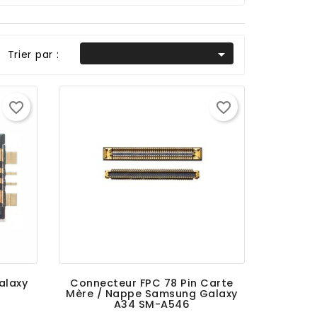

Trier par :
favorite_border
favorite_border
alaxy
Connecteur FPC 78 Pin Carte
Mère / Nappe Samsung Galaxy
A34 SM-A546