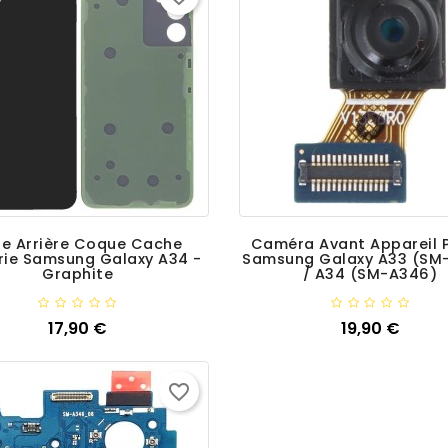
re Arrière Coque Cache
Caméra Avant Appareil 
rie Samsung Galaxy A34 -
Samsung Galaxy A33 (SM
Graphite
/ A34 (SM-A346)
Ajouter
17,90 €
Ajouter
19,90 €
Prix
Prix
favorite_border