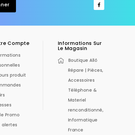
tre Compte
Informations Sur
Le Magasin
ormations
Boutique Allô
sonnelles
Répare | Pièces,
ours produit
Accessoires
mmandes
Téléphone &
irs
Materiel
esses
renconditionné,
de Promo
Informatique
 alertes
France