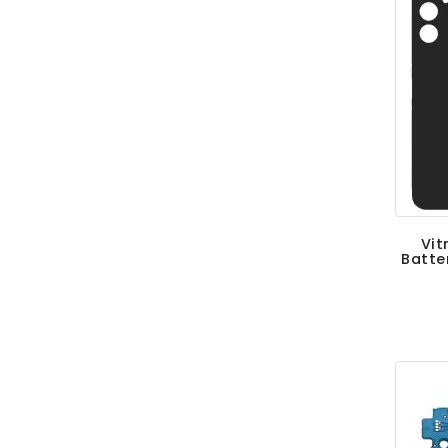
Vit
Batte