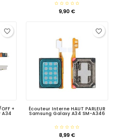
Ajouter
9,90 €
Prix
favorite_border
favorite_border
/OFF +
Écouteur Interne HAUT PARLEUR
y A34
Samsung Galaxy A34 SM-A346
Ajouter
8,99 €
Prix