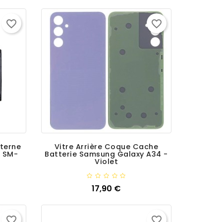
favorite_border
favorite_border
xterne
Vitre Arrière Coque Cache
 SM-
Batterie Samsung Galaxy A34 -
Violet
Ajouter
17,90 €
Prix
favorite_border
favorite_border