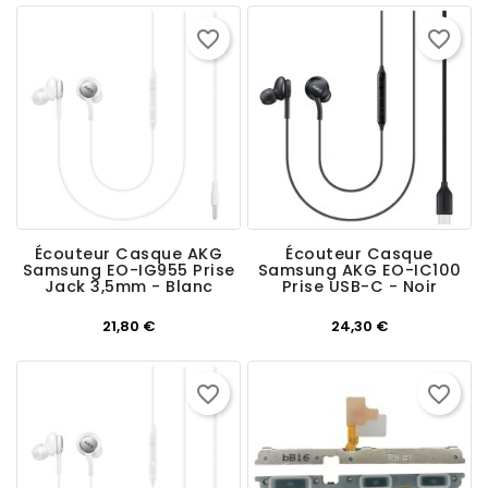
favorite_border
favorite_border
Écouteur Casque AKG
Écouteur Casque
Samsung EO-IG955 Prise
Samsung AKG EO-IC100
Jack 3,5mm - Blanc
Prise USB-C - Noir
Prix
Prix
21,80 €
24,30 €
favorite_border
favorite_border