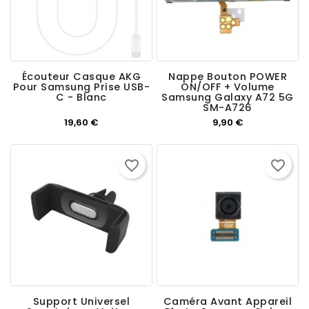
Écouteur Casque AKG
Nappe Bouton POWER
Pour Samsung Prise USB-
ON/OFF + Volume
C - Blanc
Samsung Galaxy A72 5G
SM-A726
Prix
Prix
19,60 €
9,90 €
favorite_border
favorite_border
Support Universel
Caméra Avant Appareil