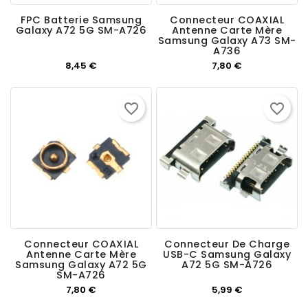
FPC Batterie Samsung
Connecteur COAXIAL
Galaxy A72 5G SM-A726
Antenne Carte Mère
Samsung Galaxy A73 SM-
A736
Prix
Prix
8,45 €
7,80 €
favorite_border
favorite_border
Connecteur COAXIAL
Connecteur De Charge
Antenne Carte Mère
USB-C Samsung Galaxy
Samsung Galaxy A72 5G
A72 5G SM-A726
SM-A726
Prix
Prix
7,80 €
5,99 €