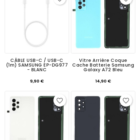
CÂBLE USB-C / USB-C
Vitre Arrière Coque
(1m) SAMSUNG EP-DG977
Cache Batterie Samsung
- BLANC
Galaxy A72 Bleu
Prix
Prix
9,90 €
14,90 €
favorite_border
favorite_border