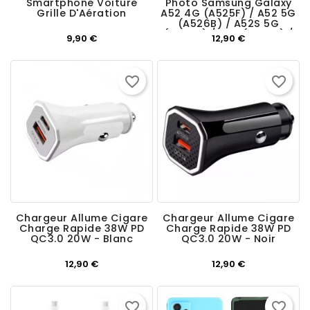
Smartphone Voiture
Photo Samsung Galaxy
Grille D'Aération
A52 4G (A525F) / A52 5G
(A526B) / A52S 5G
(A528B) / A72 (A725F) /
Prix
Prix
9,90 €
12,90 €
A72 5G (A726B)
favorite_border
favorite_border
Chargeur Allume Cigare
Chargeur Allume Cigare
Charge Rapide 38W PD
Charge Rapide 38W PD
QC3.0 20W - Blanc
QC3.0 20W - Noir
Prix
Prix
12,90 €
12,90 €
favorite_border
favorite_border