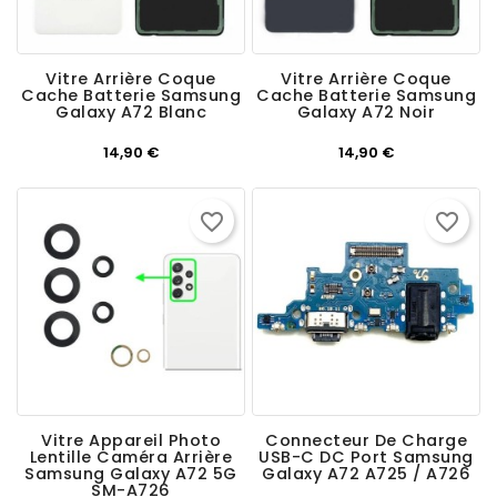
Vitre Arrière Coque
Vitre Arrière Coque
Cache Batterie Samsung
Cache Batterie Samsung
Galaxy A72 Blanc
Galaxy A72 Noir
Prix
Prix
14,90 €
14,90 €
favorite_border
favorite_border
Vitre Appareil Photo
Connecteur De Charge
Lentille Caméra Arrière
USB-C DC Port Samsung
Samsung Galaxy A72 5G
Galaxy A72 A725 / A726
SM-A726