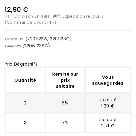
12,90 €
HT
Livraison En 48H ! 🚚📦 Expédition le jour J
(Commande avant 14H)
2201123G, 2201123C)
Xiaomi 12 (
2206123SC)
Xiaomi 12S (
Prix Dégressifs
Remise sur
Vous
Quantité
prix
sauvegardez
unitaire
Jusqu'à
2
5%
1,29 €
Jusqu'à
3
7%
2,71 €