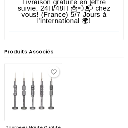
Livraison gratuite en lettre
suivie,
24H/48H
📩💨📬 chez
vous! (France) 5/7 Jours à
l'international 🌍!
Produits Associés
favorite_border
Tournevis Haute Qualité