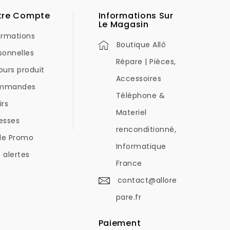
tre Compte
Informations Sur
Le Magasin
ormations
Boutique Allô
sonnelles
Répare | Pièces,
ours produit
Accessoires
mmandes
Téléphone &
irs
Materiel
esses
renconditionné,
de Promo
Informatique
 alertes
France
contact@allore
pare.fr
Paiement