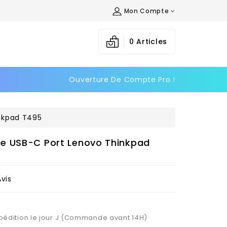
Mon Compte
×
×
×
0
Articles
Ouverture De Compte Pro !
n
s
nkpad T495
e USB-C Port Lenovo Thinkpad
Avis
Expédition le jour J (Commande avant 14H)