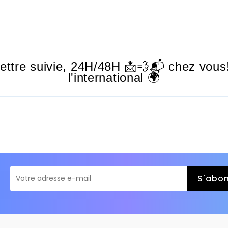
lettre suivie,
24H/48H
📩💨📬 chez vous!
l'international 🌍