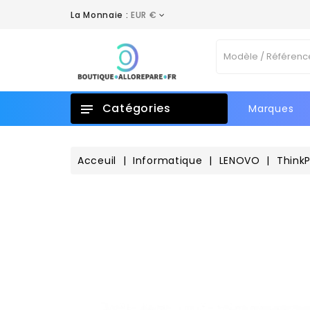
La Monnaie :
EUR €
A
C
C
Vo
add_circle_outline
No
d'e
Catégories
Marques
Acceuil
Informatique
LENOVO
Think