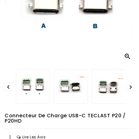



Connecteur De Charge USB-C TECLAST P20 /
P20HD
|
Lire Les Avis