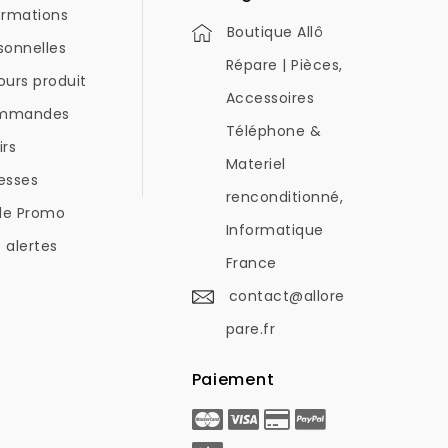
ormations
Boutique Allô
sonnelles
Répare | Pièces,
ours produit
Accessoires
mmandes
Téléphone &
irs
Materiel
esses
renconditionné,
de Promo
Informatique
 alertes
France
contact@allore
pare.fr
Paiement