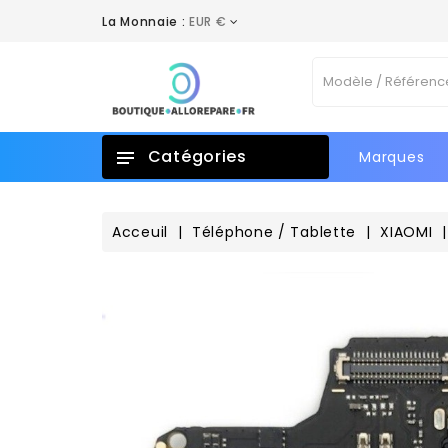
La Monnaie :
EUR €
A
C
C
Vo
add_circle_outline
No
d'e
Catégories
Marques
Acceuil
Téléphone / Tablette
XIAOMI