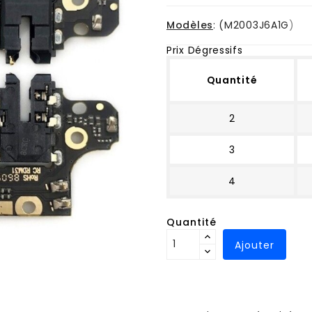
Modèles
: (
M2003J6A1G
)
Prix Dégressifs
Quantité
2
3
4
Quantité
Ajouter