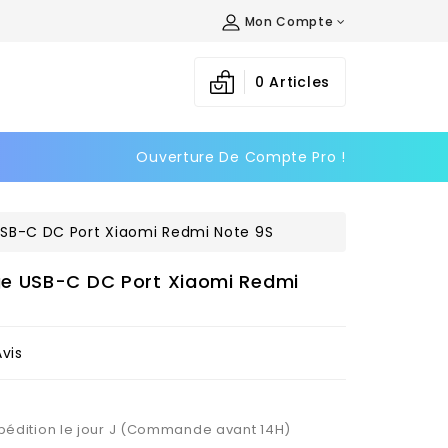
Mon Compte
×
×
×
0
Articles
Ouverture De Compte Pro !
n
s
SB-C DC Port Xiaomi Redmi Note 9S
e USB-C DC Port Xiaomi Redmi
Avis
Expédition le jour J (Commande avant 14H)