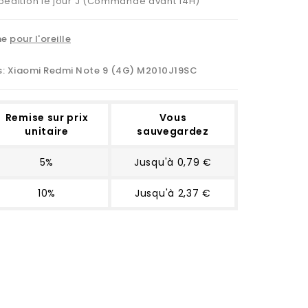
Expédition le jour J (Commande avant 14H)
ne
pour l'oreille
s:
Xiaomi Redmi Note 9 (4G) M2010J19SC
Remise sur prix
Vous
unitaire
sauvegardez
5%
Jusqu'à 0,79 €
10%
Jusqu'à 2,37 €