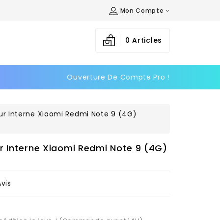
Mon Compte
×
×
×
0
Articles
Ouverture De Compte Pro !
n
s
ur Interne Xiaomi Redmi Note 9 (4G)
r Interne Xiaomi Redmi Note 9 (4G)
Avis