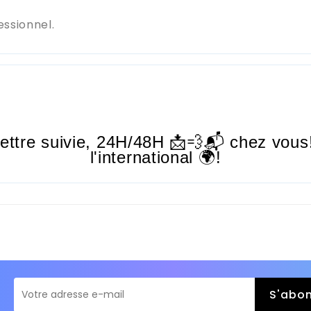
essionnel.
lettre suivie,
24H/48H
📩💨📬 chez vous!
l'international 🌍!