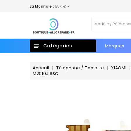
La Monnaie :
EUR €
A
C
C
Vo
add_circle_outline
No
d'e
Catégories
Marques
Acceuil
Téléphone / Tablette
XIAOMI
M2010J19SC