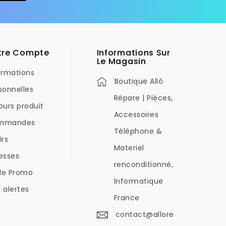
tre Compte
Informations Sur
Le Magasin
ormations
Boutique Allô
sonnelles
Répare | Pièces,
ours produit
Accessoires
mmandes
Téléphone &
irs
Materiel
esses
renconditionné,
de Promo
Informatique
 alertes
France
contact@allore