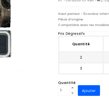
HT
Livraison En 48H ! 🚚📦 
Haut parleur - Écouteur inter
Pièce d'origine
Compatible avec les modèle
Prix Dégressifs
Quantité
2
3
Quantité
Ajouter