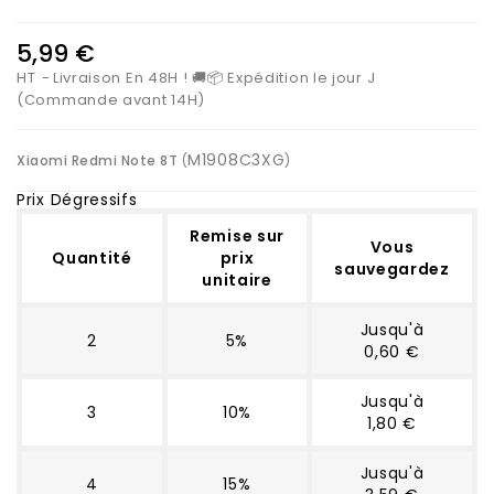
5,99 €
HT
Livraison En 48H ! 🚚📦 Expédition le jour J
(Commande avant 14H)
M1908C3XG
Xiaomi Redmi Note 8T
(
)
Prix Dégressifs
Remise sur
Vous
Quantité
prix
sauvegardez
unitaire
Jusqu'à
2
5%
0,60 €
Jusqu'à
3
10%
1,80 €
Jusqu'à
4
15%