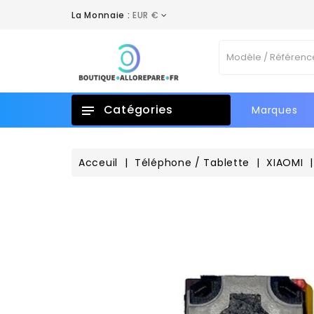
La Monnaie :
EUR €
A
C
C
Vo
add_circle_outline
No
d'e
Catégories
Marques
Acceuil
Téléphone / Tablette
XIAOMI