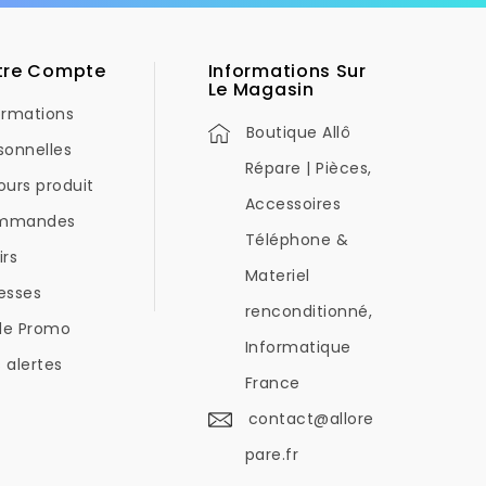
tre Compte
Informations Sur
Le Magasin
ormations
Boutique Allô
sonnelles
Répare | Pièces,
ours produit
Accessoires
mmandes
Téléphone &
irs
Materiel
esses
renconditionné,
de Promo
Informatique
 alertes
France
contact@allore
pare.fr