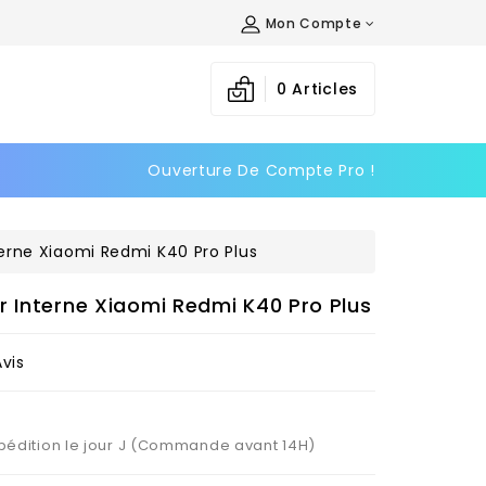
Mon Compte
×
×
×
0
Articles
Ouverture De Compte Pro !
n
s
erne Xiaomi Redmi K40 Pro Plus
r Interne Xiaomi Redmi K40 Pro Plus
Avis
Expédition le jour J (Commande avant 14H)