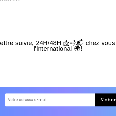
lettre suivie,
24H/48H
📩💨📬 chez vous!
l'international 🌍!