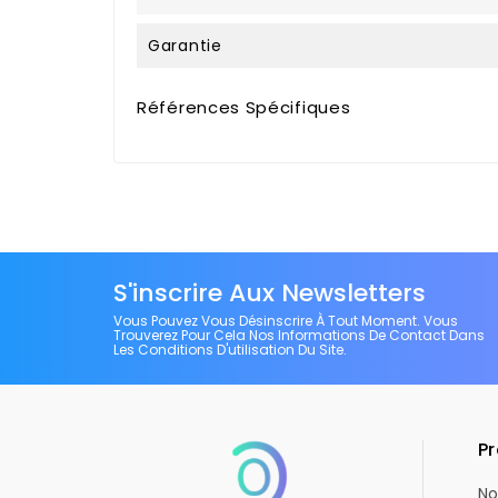
Garantie
Références Spécifiques
S'inscrire Aux Newsletters
Vous Pouvez Vous Désinscrire À Tout Moment. Vous
Trouverez Pour Cela Nos Informations De Contact Dans
Les Conditions D'utilisation Du Site.
Pr
No