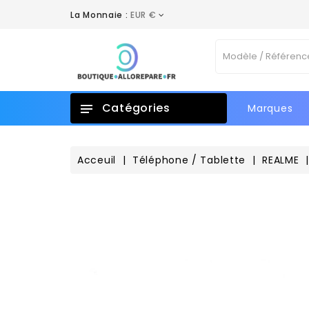
La Monnaie :
EUR €
A
C
C
Vo
add_circle_outline
No
d'e
Catégories
Marques
Acceuil
Téléphone / Tablette
REALME