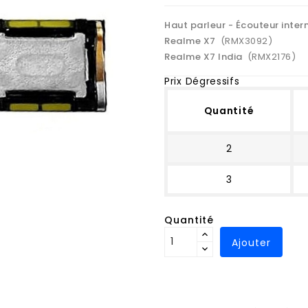
Haut parleur - Écouteur inter
Realme X7
(RMX3092)
Realme X7 India
(RMX2176)
Prix Dégressifs
Quantité
2
3
Quantité
Ajouter