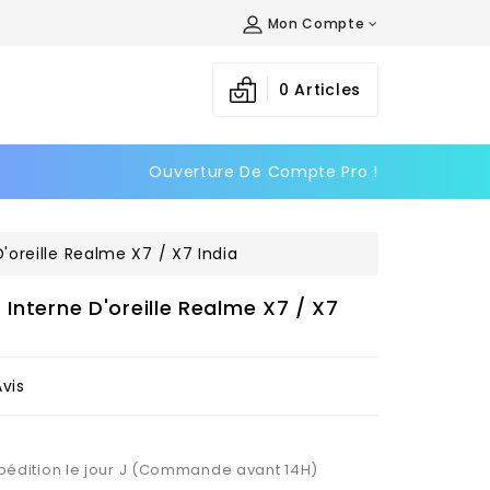
Mon Compte
×
×
×
0
Articles
Ouverture De Compte Pro !
n
s
'oreille Realme X7 / X7 India
 Interne D'oreille Realme X7 / X7
Avis
Expédition le jour J (Commande avant 14H)