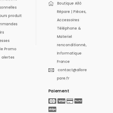
Boutique Allô
sonnelles
Répare | Pièces,
ours produit
Accessoires
mmandes
Téléphone &
irs
Materiel
esses
renconditionné,
de Promo
Informatique
 alertes
France
contact@allore
pare.fr
Paiement