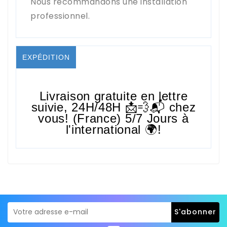
Nous recommandons une installation
professionnel.
EXPÉDITION
Livraison gratuite en lettre
suivie,
24H/48H
📩💨📬 chez
vous! (France) 5/7 Jours à
l'international 🌍!