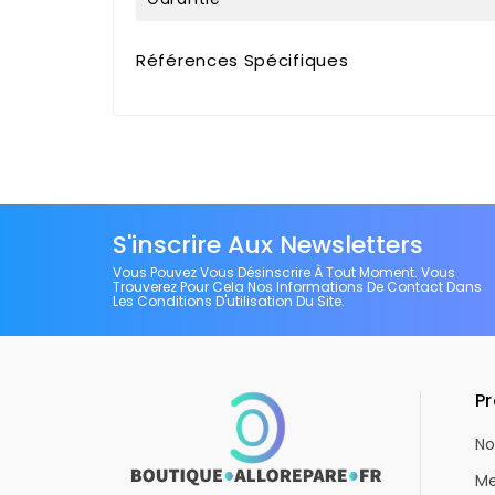
Références Spécifiques
S'inscrire Aux Newsletters
Vous Pouvez Vous Désinscrire À Tout Moment. Vous
Trouverez Pour Cela Nos Informations De Contact Dans
Les Conditions D'utilisation Du Site.
Pr
No
Me