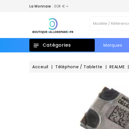
La Monnaie :
EUR €
A
C
C
Vo
add_circle_outline
No
d'e
Catégories
Marques
Acceuil
Téléphone / Tablette
REALME