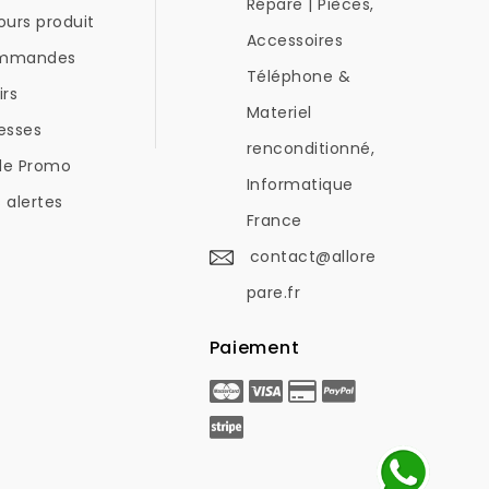
Répare | Pièces,
ours produit
Accessoires
mmandes
Téléphone &
irs
Materiel
esses
renconditionné,
de Promo
Informatique
 alertes
France
contact@allore
pare.fr
Paiement