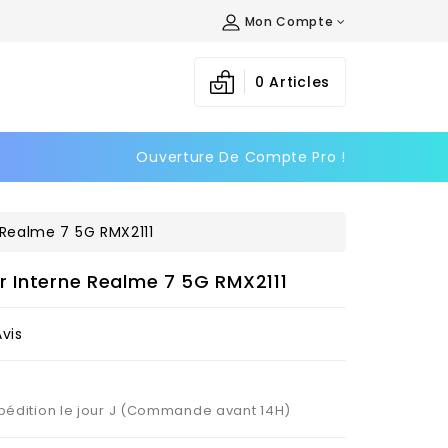
Mon Compte
×
×
×
0
Articles
Ouverture De Compte Pro !
n
s
 Realme 7 5G RMX2111
r Interne Realme 7 5G RMX2111
Avis
Expédition le jour J (Commande avant 14H)