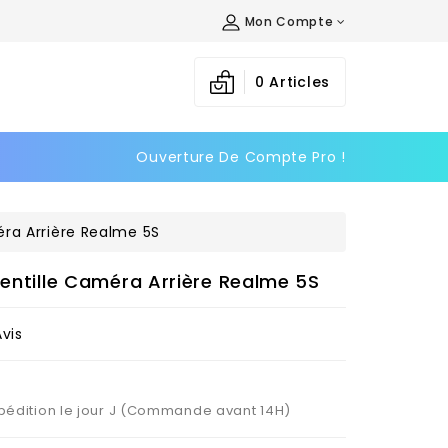
Mon Compte
×
×
×
0
Articles
Ouverture De Compte Pro !
n
s
éra Arrière Realme 5S
Lentille Caméra Arrière Realme 5S
Avis
Expédition le jour J (Commande avant 14H)