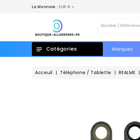
La Monnaie :
EUR €
A
C
C
Vo
add_circle_outline
No
d'e
Catégories
Marques
Acceuil
Téléphone / Tablette
REALME