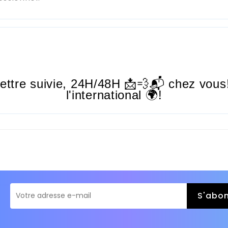
lettre suivie,
24H/48H
📩💨📬 chez vous!
l'international 🌍!