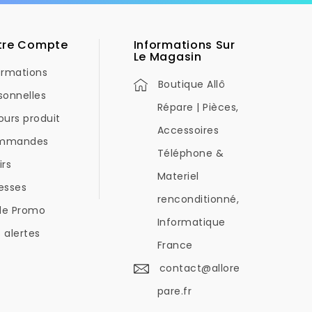
tre Compte
Informations Sur
Le Magasin
ormations
Boutique Allô
sonnelles
Répare | Pièces,
ours produit
Accessoires
mmandes
Téléphone &
irs
Materiel
esses
renconditionné,
de Promo
Informatique
 alertes
France
contact@allore
pare.fr