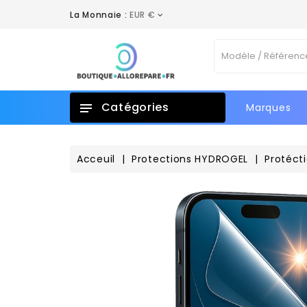
La Monnaie :
EUR €
A
C
C
Vo
add_circle_outline
No
d'e
Catégories
Marques
Acceuil
Protections HYDROGEL
Protéct