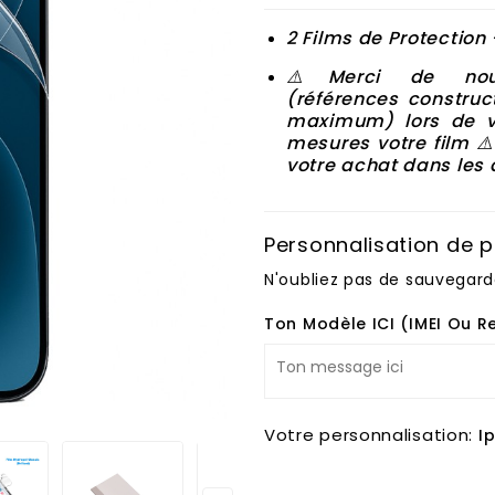
2 Films de Protection 
⚠️Merci de nous
(
références
construc
maximum) lors de v
mesures votre film ⚠
votre achat dans les 
Personnalisation de p
N'oubliez pas de sauvegard
Ton Modèle ICI (IMEI Ou R
Votre personnalisation:
I