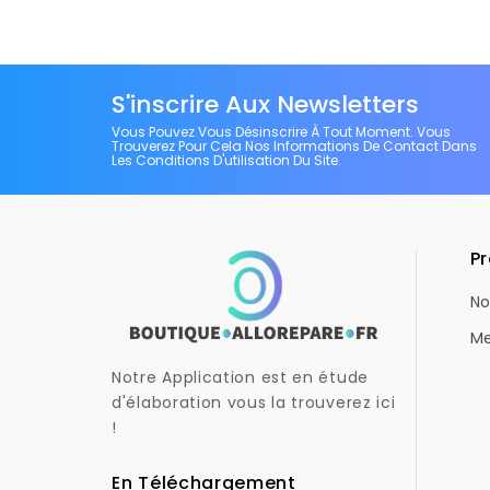
S'inscrire Aux Newsletters
Vous Pouvez Vous Désinscrire À Tout Moment. Vous
Trouverez Pour Cela Nos Informations De Contact Dans
Les Conditions D'utilisation Du Site.
Pr
No
Me
Notre Application est en étude
d'élaboration vous la trouverez ici
!
En Téléchargement