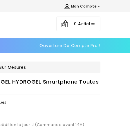
Mon Compte
×
×
×
0
Articles
Ouverture De Compte Pro !
n
s
Sur Mesures
LM GEL HYDROGEL Smartphone Toutes
Avis
Expédition le jour J (Commande avant 14H)