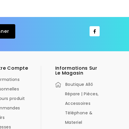
tre Compte
Informations Sur
Le Magasin
ormations
Boutique Allô
sonnelles
Répare | Pièces,
ours produit
Accessoires
mmandes
Téléphone &
irs
Materiel
esses