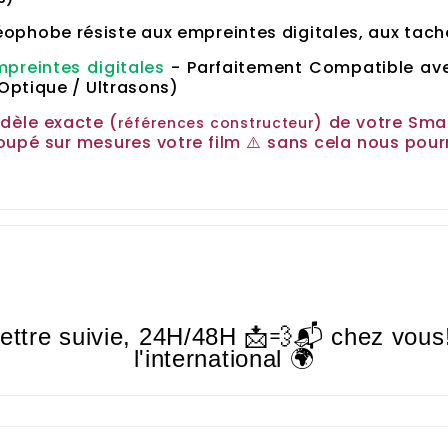
ophobe résiste aux empreintes digitales, aux tach
mpreintes digitales
-
Parfaitement Compatible ave
(Optique / Ultrasons)
odèle exacte (
) de votre Sm
références
constructeur
oupé sur mesures votre film ⚠️ sans cela nous pou
lettre suivie,
24H/48H
📩💨📬 chez vous
l'international 🌍