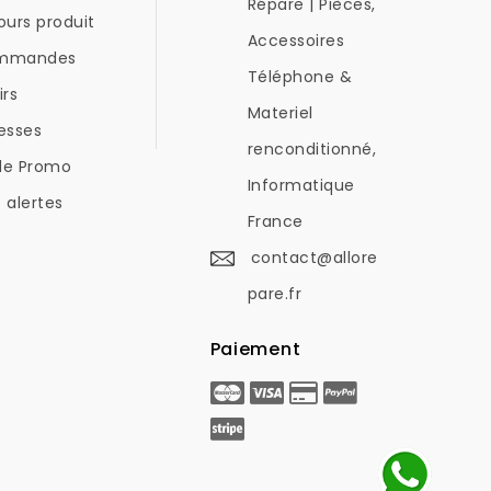
Répare | Pièces,
ours produit
Accessoires
mmandes
Téléphone &
irs
Materiel
esses
renconditionné,
de Promo
Informatique
 alertes
France
contact@allore
pare.fr
Paiement