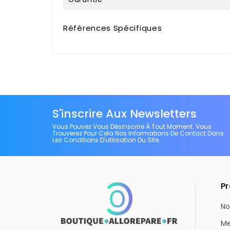
Références Spécifiques
S'inscrire Aux Newsletters
Vous Pouvez Vous Désinscrire À Tout Moment. Vous
Trouverez Pour Cela Nos Informations De Contact Dans
Les Conditions D'utilisation Du Site.
Pr
No
Me