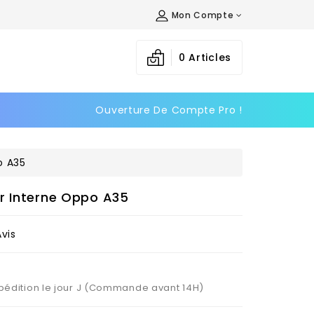
Mon Compte
×
×
×
0
Articles
Ouverture De Compte Pro !
n
s
o A35
r Interne Oppo A35
Avis
Expédition le jour J (Commande avant 14H)