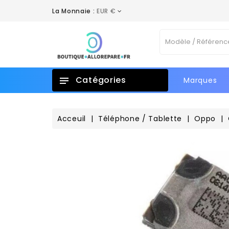
La Monnaie :
EUR €
A
C
C
Vo
add_circle_outline
No
d'e
Catégories
Marques
Acceuil
Téléphone / Tablette
Oppo