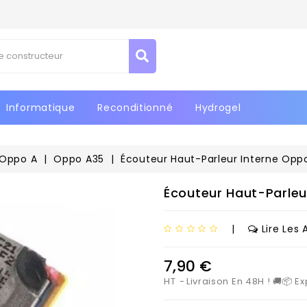
jouter à ma liste d'envies
réer une liste d'envies
onnexion
us devez être connecté pour ajouter des produits à votre liste
Créer une nouvelle liste
m de la liste d'envies
nvies.
Informatique
Reconditionné
Hydrogel
Annuler
Connexio
Annuler
Créer une liste d'envie
Oppo A
Oppo A35
Écouteur Haut-Parleur Interne Opp
Écouteur Haut-Parleu
|
Lire Les 
7,90 €
HT
Livraison En 48H ! 🚚📦 