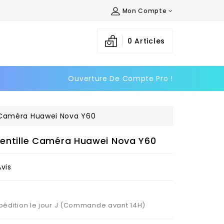
Mon Compte
×
×
×
0
Articles
Ouverture De Compte Pro !
n
s
le Caméra Huawei Nova Y60
 Lentille Caméra Huawei Nova Y60
Avis
Expédition le jour J (Commande avant 14H)