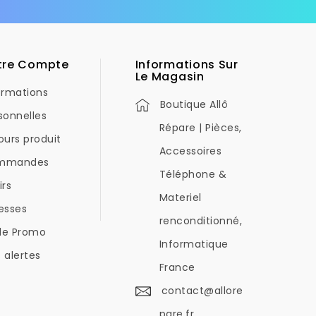
tre Compte
Informations Sur
Le Magasin
ormations
Boutique Allô
sonnelles
Répare | Pièces,
ours produit
Accessoires
mmandes
Téléphone &
irs
Materiel
esses
renconditionné,
de Promo
Informatique
 alertes
France
contact@allore
pare.fr