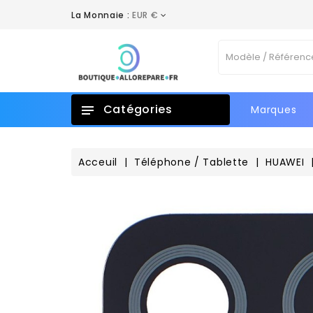
La Monnaie :
EUR €
A
C
C
Vo
add_circle_outline
No
d'e
Catégories
Marques
Acceuil
Téléphone / Tablette
HUAWEI