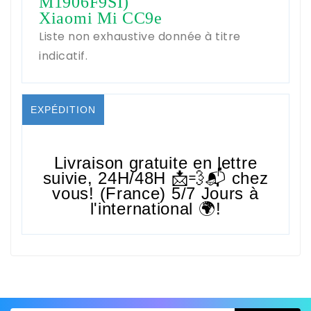
M1906F9SI)
Xiaomi Mi CC9e
Liste non exhaustive donnée à titre
indicatif.
EXPÉDITION
Livraison gratuite en lettre
suivie,
24H/48H
📩💨📬 chez
vous! (France) 5/7 Jours à
l'international 🌍!