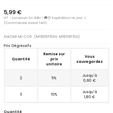
5,99 €
HT
Livraison En 48H ! 🚚📦 Expédition le jour J
(Commande avant 14H)
XIAOMI Mi CC9 (
M1906F9SH, M1906F9SI)
Prix Dégressifs
Remise sur
Vous
Quantité
prix
sauvegardez
unitaire
Jusqu'à
2
5%
0,60 €
Jusqu'à
3
10%
1,80 €
Quantité