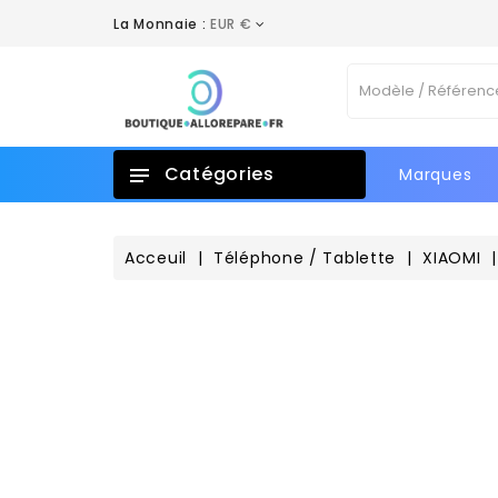
La Monnaie :
EUR €
A
C
C
Vo
add_circle_outline
No
d'e
Catégories
Marques
Acceuil
Téléphone / Tablette
XIAOMI