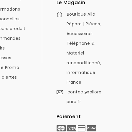
Le Magasin
ormations
Boutique Allô
sonnelles
Répare | Pièces,
ours produit
Accessoires
mmandes
Téléphone &
irs
Materiel
esses
renconditionné,
de Promo
Informatique
 alertes
France
contact@allore
pare.fr
Paiement