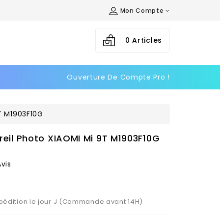
Mon Compte
×
×
×
0
Articles
Ouverture De Compte Pro !
n
s
9T M1903F10G
pareil Photo XIAOMI Mi 9T M1903F10G
Avis
Expédition le jour J (Commande avant 14H)