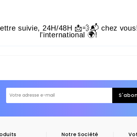
lettre suivie,
24H/48H
📩💨📬 chez vous!
l'international 🌍!
oduits
Notre Société
Vo