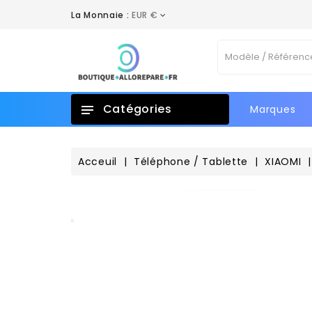
La Monnaie :
EUR €
A
C
C
Vo
add_circle_outline
No
d'e
Catégories
Marques
Acceuil
Téléphone / Tablette
XIAOMI