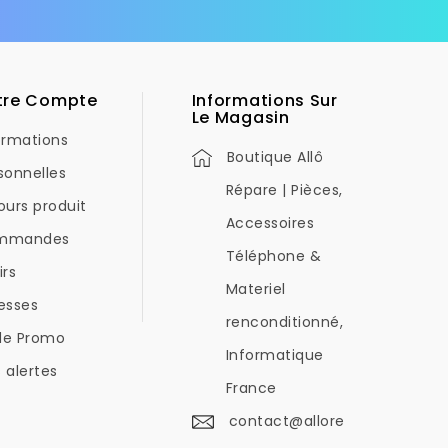
tre Compte
Informations Sur
Le Magasin
ormations
Boutique Allô
sonnelles
Répare | Pièces,
ours produit
Accessoires
mmandes
Téléphone &
irs
Materiel
esses
renconditionné,
de Promo
Informatique
 alertes
France
contact@allore