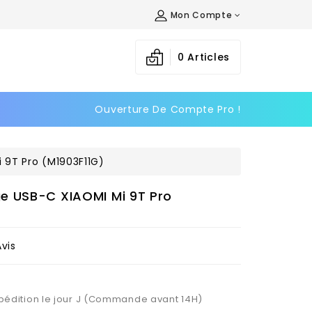
Mon Compte
×
×
×
0
Articles
Ouverture De Compte Pro !
n
s
 9T Pro (M1903F11G)
e USB-C XIAOMI Mi 9T Pro
Avis
Expédition le jour J (Commande avant 14H)