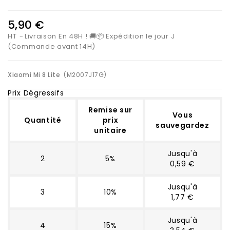
5,90 €
HT
Livraison En 48H ! 🚚📦 Expédition le jour J
(Commande avant 14H)
Xiaomi Mi 8 Lite
(M2007J17G)
Prix Dégressifs
Remise sur
Vous
Quantité
prix
sauvegardez
unitaire
Jusqu'à
2
5%
0,59 €
Jusqu'à
3
10%
1,77 €
Jusqu'à
4
15%