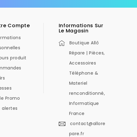
tre Compte
Informations Sur
Le Magasin
ormations
Boutique Allô
sonnelles
Répare | Pièces,
ours produit
Accessoires
mmandes
Téléphone &
irs
Materiel
esses
renconditionné,
de Promo
Informatique
 alertes
France
contact@allore
pare.fr