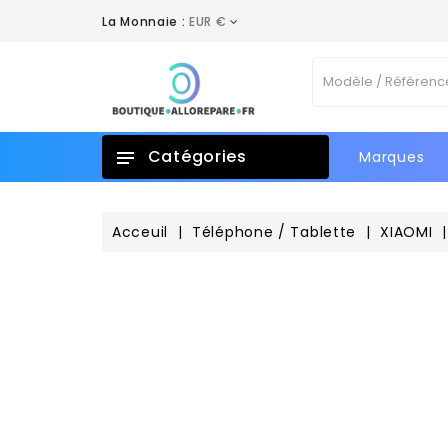
La Monnaie :
EUR €
A
C
C
Vo
add_circle_outline
No
d'e
Catégories
Marques
Acceuil
Téléphone / Tablette
XIAOMI