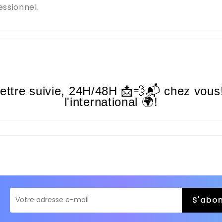
essionnel.
lettre suivie,
24H/48H
📩💨📬 chez vous!
l'international 🌍!