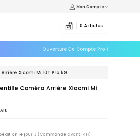
Mon Compte
×
×
×
0
Articles
Ouverture De Compte Pro !
n
s
 Arrière Xiaomi Mi 10T Pro 5G
Lentille Caméra Arrière Xiaomi Mi
Avis
Expédition le jour J (Commande avant 14H)