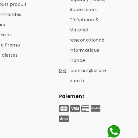
ours produit
Accessoires
mmandes
Téléphone &
irs
Materiel
esses
renconditionné,
de Promo
Informatique
 alertes
France
contact@allore
pare.fr
Paiement