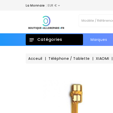
La Monnaie :
EUR €
A
C
C
Vo
add_circle_outline
No
d'e
Catégories
Marques
Acceuil
Téléphone / Tablette
XIAOMI