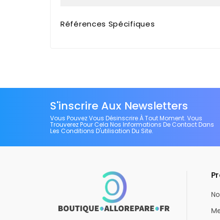
Références Spécifiques
S'inscrire Aux Newsletters
Vous Pouvez Vous Désinscrire À Tout Moment. Vous
Trouverez Pour Cela Nos Informations De Contact Dans
Les Conditions D'utilisation Du Site.
Pr
No
Me