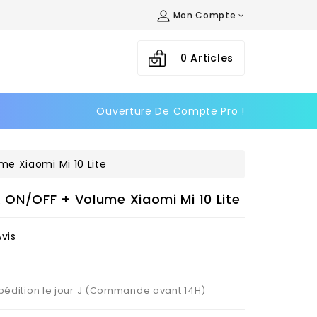
Mon Compte
×
×
×
0
Articles
Ouverture De Compte Pro !
n
s
e Xiaomi Mi 10 Lite
ON/OFF + Volume Xiaomi Mi 10 Lite
Avis
Expédition le jour J (Commande avant 14H)