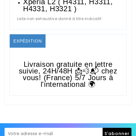
Xpéria L2 (
H4311, H3311,
H4331, H3321 )
Liste non exhaustive donné à titre indicatif.
EXPÉDITION
Livraison gratuite en lettre
suivie,
24H/48H
📩💨📬 chez
vous! (France) 5/7 Jours à
l'international 🌍