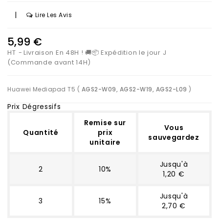
|
Lire Les Avis
5,99 €
HT
Livraison En 48H ! 🚚📦 Expédition le jour J
(Commande avant 14H)
Huawei Mediapad T5 (
AGS2-W09, AGS2-W19, AGS2-L09
)
Prix Dégressifs
Remise sur
Vous
Quantité
prix
sauvegardez
unitaire
Jusqu'à
2
10%
1,20 €
Jusqu'à
3
15%
2,70 €