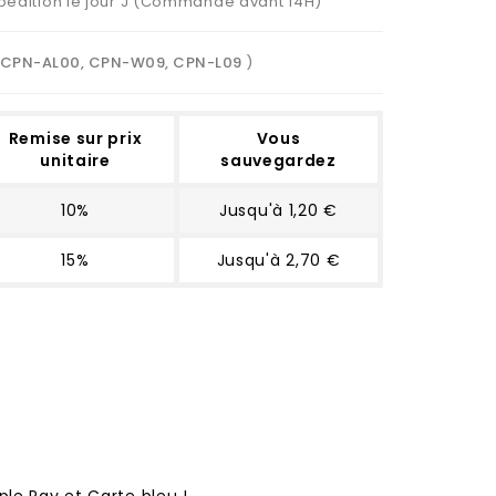
Expédition le jour J (Commande avant 14H)
CPN-AL00, CPN-W09, CPN-L09
)
Remise sur prix
Vous
unitaire
sauvegardez
10%
Jusqu'à 1,20 €
15%
Jusqu'à 2,70 €
ple Pay et Carte bleu !