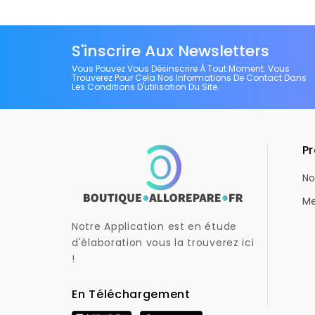
S'inscrire Aux Newsletters
Vous Pouvez Vous Désinscrire À Tout Moment. Vous
Trouverez Pour Cela Nos Informations De Contact Dans
Les Conditions D'utilisation Du Site.
Pr
No
Me
Notre Application est en étude
d'élaboration vous la trouverez ici
!
En Téléchargement