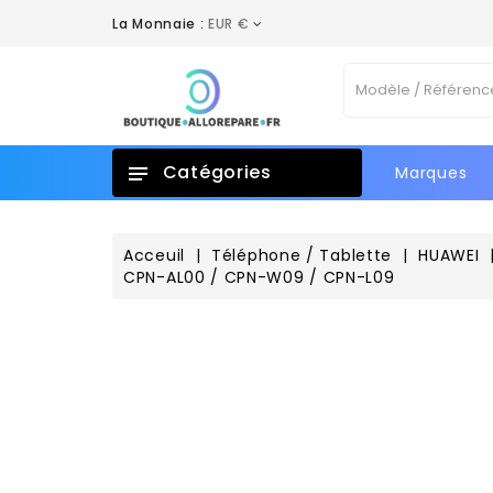
La Monnaie :
EUR €
A
C
C
Vo
add_circle_outline
No
d'e
Catégories
Marques
Acceuil
Téléphone / Tablette
HUAWEI
CPN-AL00 / CPN-W09 / CPN-L09