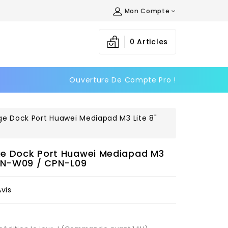
Mon Compte
×
×
×
0
Articles
Ouverture De Compte Pro !
n
s
e Dock Port Huawei Mediapad M3 Lite 8"
e Dock Port Huawei Mediapad M3
CPN-W09 / CPN-L09
Avis