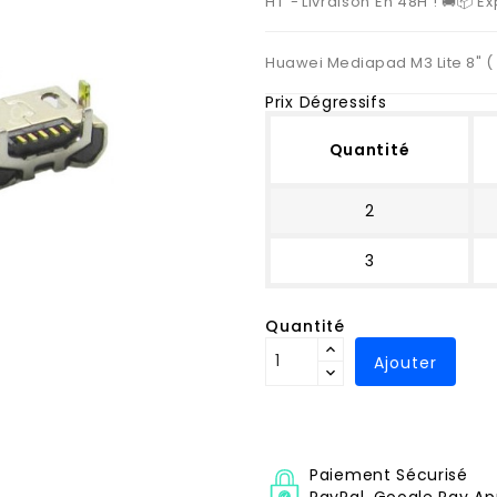
HT
Livraison En 48H ! 🚚📦 
Huawei Mediapad M3 Lite 8" (
Prix Dégressifs
Quantité
2
3
Quantité
Ajouter
Paiement Sécurisé
PayPal, Google Pay Ap