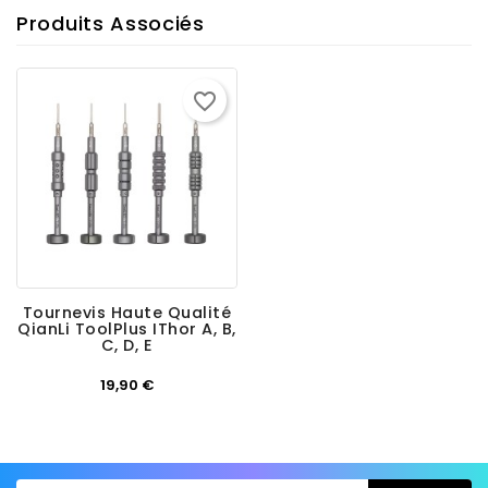
Produits Associés
favorite_border
Tournevis Haute Qualité
QianLi ToolPlus IThor A, B,
C, D, E
Prix
19,90 €