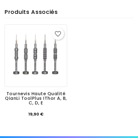
Produits Associés
favorite_border
Tournevis Haute Qualité
QianLi ToolPlus IThor A, B,
C, D, E
Prix
19,90 €