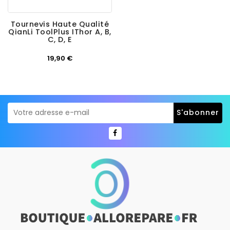
Tournevis Haute Qualité
QianLi ToolPlus IThor A, B,
C, D, E
Prix
19,90 €