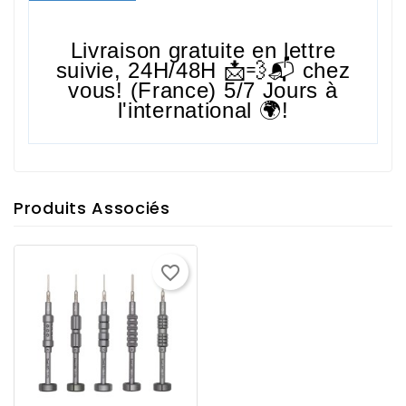
Livraison gratuite en lettre
suivie,
24H/48H
📩💨📬 chez
vous! (France) 5/7 Jours à
l'international 🌍!
Produits Associés
favorite_border