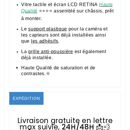
Vitre tactile et écran LCD RETINA
Haute
Qualité
⭐⭐⭐⭐ assemblé sur châssis, prêt
à monter.
Le
support plastique
pour la caméra et
les capteurs sont déjà installées ainsi
que
les adhésifs
.
La
grille anti-poussière
est également
déjà installée.
Haute Qualité de saturation et de
contrastes.🔆
EXPÉDITION
Livraison gratuite en lettre
max suivie,
24H/48H
📩💨