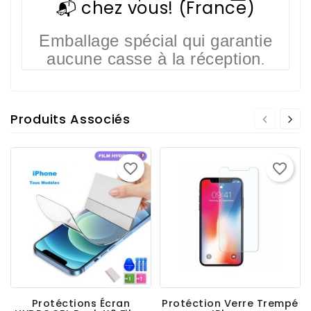
📬 chez vous! (France)
Emballage spécial qui garantie
aucune casse à la réception
.
Produits Associés
favorite_border
favorite_border
Protéctions Écran
Protéction Verre Trempé