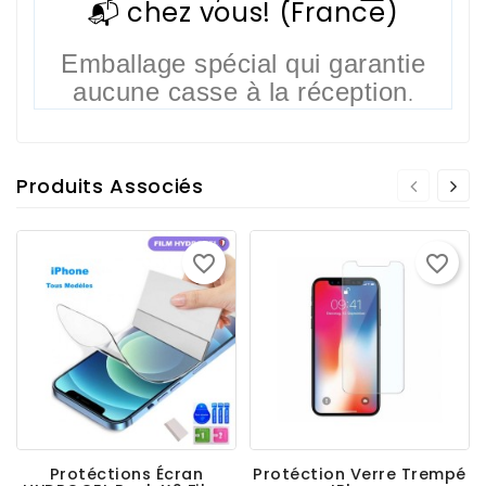
📬 chez vous! (France)
Emballage spécial qui garantie
aucune casse à la réception
.
Produits Associés
favorite_border
favorite_border
Protéctions Écran
Protéction Verre Trempé