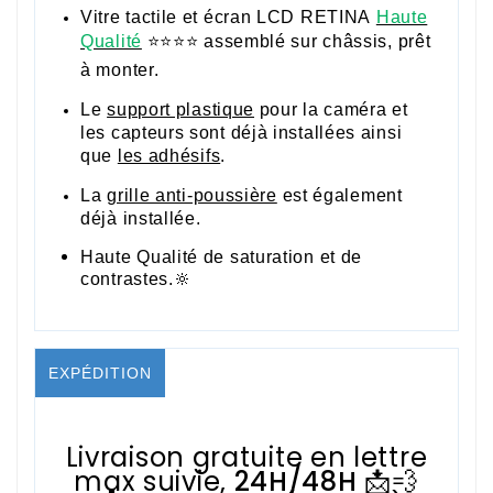
Vitre tactile et écran LCD RETINA
Haute
Qualité
⭐⭐⭐⭐ assemblé sur châssis, prêt
à monter.
Le
support plastique
pour la caméra et
les capteurs sont déjà installées ainsi
que
les adhésifs
.
La
grille anti-poussière
est également
déjà installée.
Haute Qualité de saturation et de
contrastes.🔆
EXPÉDITION
Livraison gratuite en lettre
max suivie,
24H/48H
📩💨