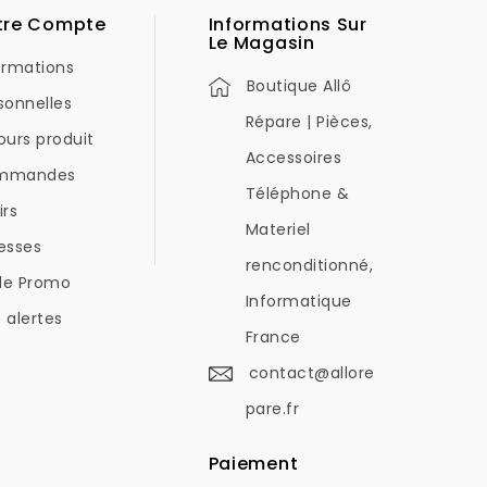
tre Compte
Informations Sur
Le Magasin
ormations
Boutique Allô
sonnelles
Répare | Pièces,
ours produit
Accessoires
mmandes
Téléphone &
irs
Materiel
esses
renconditionné,
de Promo
Informatique
 alertes
France
contact@allore
pare.fr
Paiement