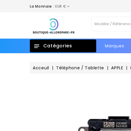
La Monnaie :
EUR €
A
C
C
Vo
add_circle_outline
No
d'e
Catégories
Marques
Acceuil
Téléphone / Tablette
APPLE