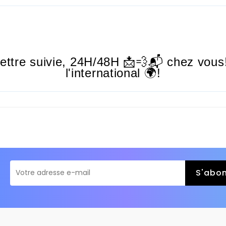
lettre suivie,
24H/48H
📩💨📬 chez vous!
l'international 🌍!