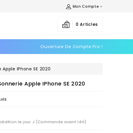
Mon Compte
×
×
×
0
Articles
Ouverture De Compte Pro !
n
s
e Apple IPhone SE 2020
Sonnerie Apple IPhone SE 2020
Avis
Expédition le jour J (Commande avant 14H)