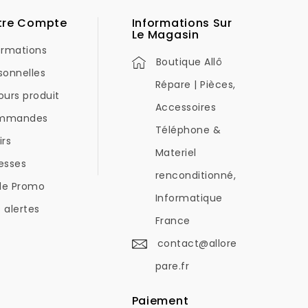
tre Compte
Informations Sur
Le Magasin
ormations
Boutique Allô
sonnelles
Répare | Pièces,
ours produit
Accessoires
mmandes
Téléphone &
irs
Materiel
esses
renconditionné,
de Promo
Informatique
 alertes
France
contact@allore
pare.fr
Paiement