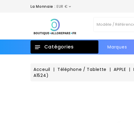
La Monnaie :
EUR €
A
C
C
Vo
add_circle_outline
No
d'e
Catégories
Marques
Acceuil
Téléphone / Tablette
APPLE
A1524)