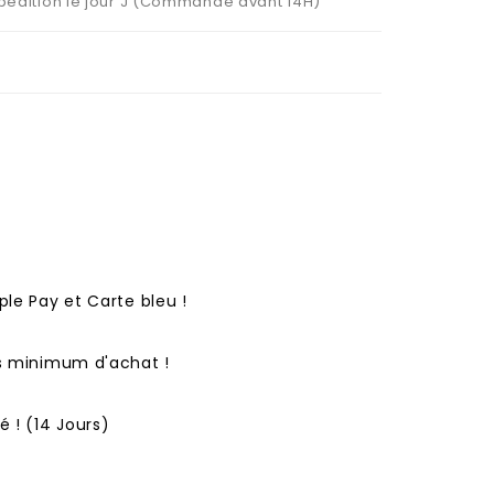
Expédition le jour J (Commande avant 14H)
ple Pay et Carte bleu !
ns minimum d'achat !
 ! (14 Jours)