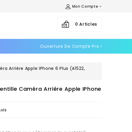
Mon Compte
×
×
×
0
Articles
Ouverture De Compte Pro !
n
s
éra Arrière Apple IPhone 6 Plus (A1522,
Lentille Caméra Arrière Apple IPhone
Avis