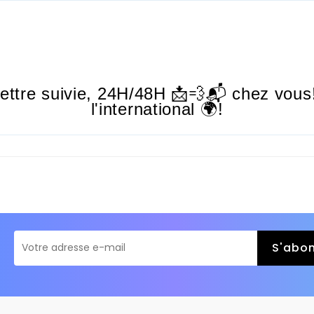
lettre suivie,
24H/48H
📩💨📬 chez vous!
l'international 🌍!