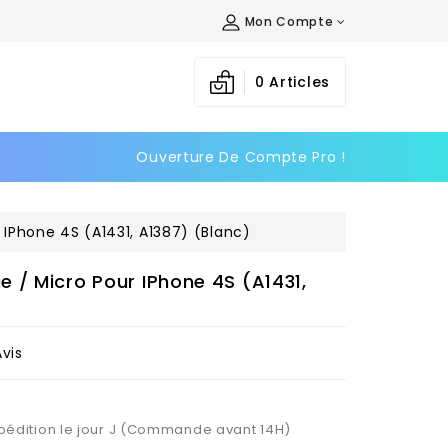
Mon Compte
×
×
×
0
Articles
Ouverture De Compte Pro !
n
s
IPhone 4S (A1431, A1387) (Blanc)
 / Micro Pour IPhone 4S (A1431,
Avis
Expédition le jour J (Commande avant 14H)