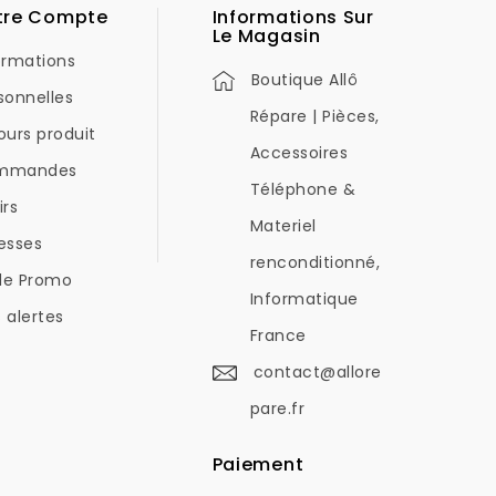
tre Compte
Informations Sur
Le Magasin
ormations
Boutique Allô
sonnelles
Répare | Pièces,
ours produit
Accessoires
mmandes
Téléphone &
irs
Materiel
esses
renconditionné,
de Promo
Informatique
 alertes
France
contact@allore
pare.fr
Paiement