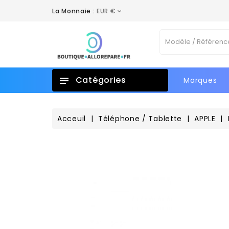
La Monnaie :
EUR €
A
C
C
Vo
add_circle_outline
No
d'e
Catégories
Marques
Acceuil
Téléphone / Tablette
APPLE