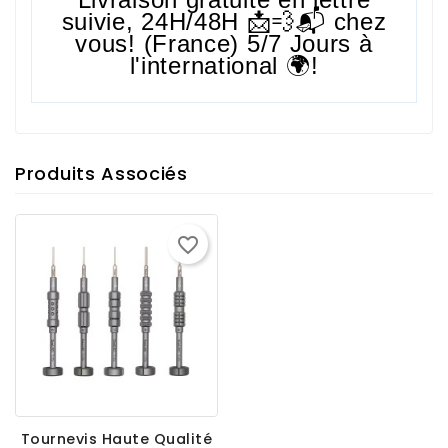
suivie,
24H/48H
📩💨📬 chez
vous! (France) 5/7 Jours à
l'international 🌍!
Produits Associés
favorite_border
Tournevis Haute Qualité