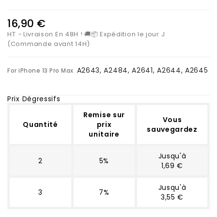
16,90 €
HT
Livraison En 48H ! 🚚📦 Expédition le jour J
(Commande avant 14H)
A2643, A2484, A2641, A2644, A2645
For iPhone 13 Pro Max
Prix Dégressifs
Remise sur
Vous
Quantité
prix
sauvegardez
unitaire
Jusqu'à
2
5%
1,69 €
Jusqu'à
3
7%
3,55 €